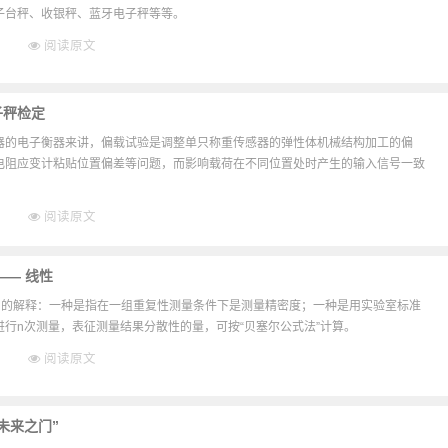
子台秤、收银秤、蓝牙电子秤等等。
阅读原文
子秤检定
器的电子衡器来讲，偏载试验是调整单只称重传感器的弹性体机械结构加工的偏
电阻应变计粘贴位置偏差等问题，而影响载荷在不同位置处时产生的输入信号一致
阅读原文
—— 线性
不同的解释：一种是指在一组重复性测量条件下是测量精密度；一种是用实验室标准
行n次测量，表征测量结果分散性的量，可按“贝塞尔公式法”计算。
阅读原文
未来之门”