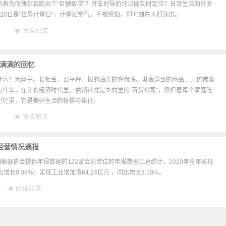
气表为何偶尔会跑出个“巨额数字”？开车时导航何以能实时定位？日常生活的许多
20日是“世界计量日”，计量如空气，不被感知，却时刻在人们身边。
阅读原文
0 满满的回忆
什么？大屋子、长柜台、公平秤、拨的油光的算盘珠、琳琅满目的商品……仿佛魔
有什么。在计划经济时代里，供销社就是乡村里的“百货公司”，承担着每个家庭吃
记忆里，它是美好生活的憧憬与象征。
阅读原文
、经营情况通报
国衡器协会提供年报数据的122家会员单位的年报数据汇总统计，2020年全年实现
比增长0.38%；实现工业增加值64.24亿元 ，同比增长3.10%。
阅读原文