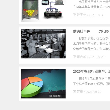
电子秤准不准？水电燃
方面其实都与计量有关。5月
段宇宁 / 2021-09-30
供销社与秤 —— 70 ,8
提起供销社，你会想到
术师手里的百宝箱，要什么
穿用度的销购责任。在童年
黄赤成 / 2021-09-29
2020年衡器行业生产
据今年3月31日前向中
工业总产值199.77亿元，同
转载 / 2021-09-29