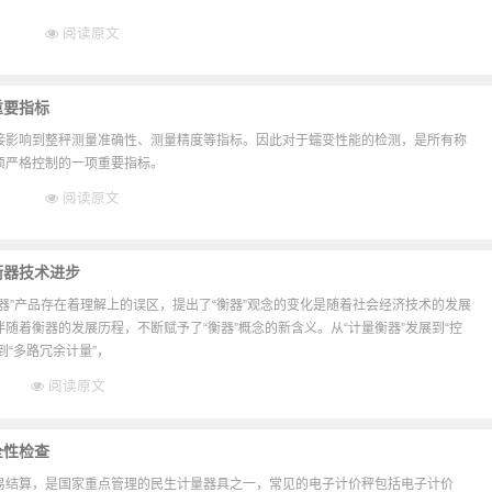
阅读原文
重要指标
接影响到整秤测量准确性、测量精度等指标。因此对于蠕变性能的检测，是所有称
须严格控制的一项重要指标。
阅读原文
衡器技术进步
器”产品存在着理解上的误区，提出了“衡器”观念的变化是随着社会经济技术的发展
随着衡器的发展历程，不断赋予了“衡器”概念的新含义。从“计量衡器”发展到“控
到“多路冗余计量”，
阅读原文
全性检查
易结算，是国家重点管理的民生计量器具之一，常见的电子计价秤包括电子计价