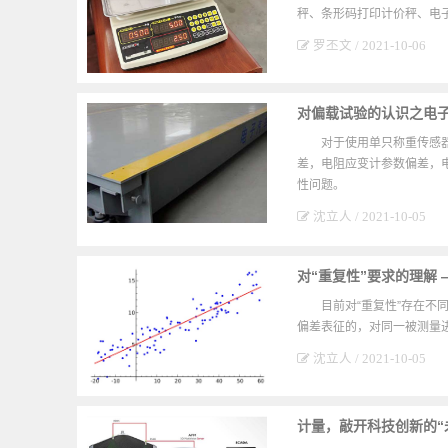
秤、条形码打印计价秤、电
罗丕文 / 2021-10-06
对偏载试验的认识之电
对于使用单只称重传感
差，电阻应变计参数偏差，
性问题。
沈立人 / 2021-10-05
对“重复性”要求的理解 
目前对“重复性”存在
偏差表征的，对同一被测量进
沈立人 / 2021-10-05
计量，敲开科技创新的“