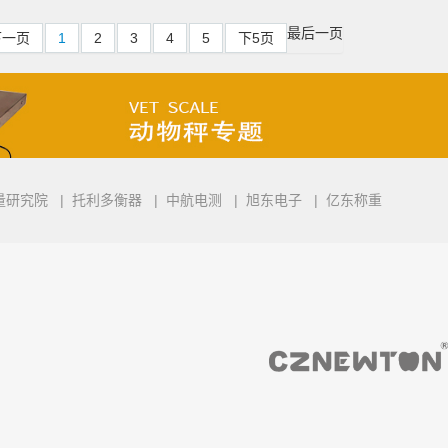
最后一页
下一页
1
2
3
4
5
下5页
量研究院
|
托利多衡器
|
中航电测
|
旭东电子
|
亿东称重