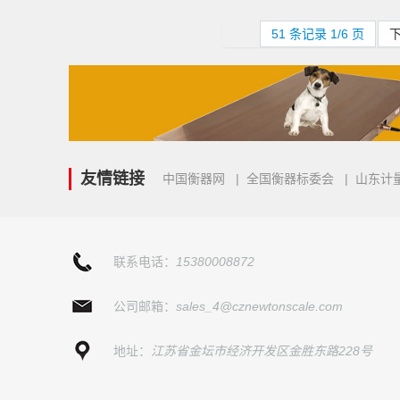
51 条记录 1/6 页
友情链接
中国衡器网
|
全国衡器标委会
|
山东计
联系电话：
15380008872
公司邮箱：
sales_4@cznewtonscale.com
地址：
江苏省金坛市经济开发区金胜东路228号