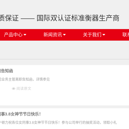
质保证 —— 国际双认证标准衡器生产商
产品中心
新闻资讯
关于我们
联
司告知函
司业务主管离职告知函，详情参见
阅读原文
事3.8女神节节日快乐！
牛顿力祝各位女同事3.8女神节节日快乐！参与公司举行的抽奖活动，领取小礼