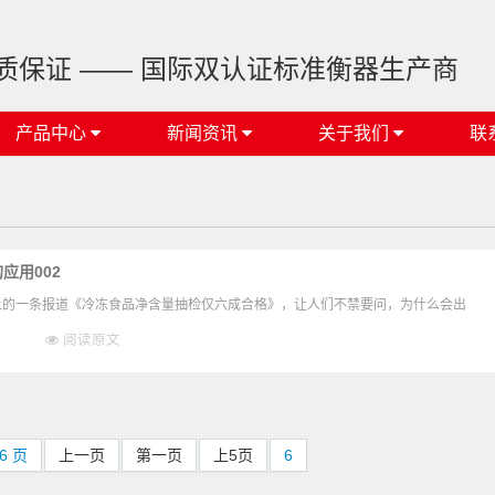
质保证 —— 国际双认证标准衡器生产商
产品中心
新闻资讯
关于我们
联
应用002
讯新闻上的一条报道《冷冻食品净含量抽检仅六成合格》，让人们不禁要问，为什么会出
阅读原文
6 页
上一页
第一页
上5页
6