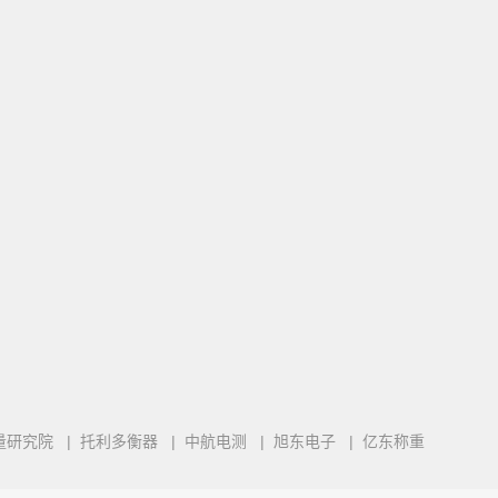
量研究院
|
托利多衡器
|
中航电测
|
旭东电子
|
亿东称重