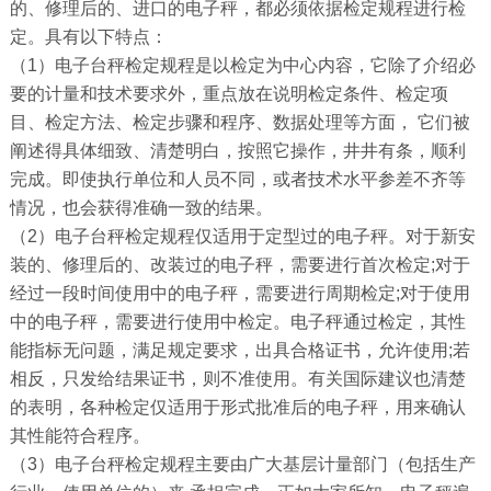
的、修理后的、进口的电子秤，都必须依据检定规程进行检
定。具有以下特点：
（
1
）电子台秤检定规程是以检定为中心内容，它除了介绍必
要的计量和技术要求外，重点放在说明检定条件、检定项
目、检定方法、检定步骤和程序、数据处理等方面，
它们被
阐述得具体细致、清楚明白，按照它操作，井井有条，顺利
完成。即使执行单位和人员不同，或者技术水平参差不齐等
情况，也会获得准确一致的结果。
（
2
）电子台秤检定规程仅适用于定型过的电子秤。对于新安
装的、修理后的、改装过的电子秤，需要进行首次检定
;
对于
经过一段时间使用中的电子秤，需要进行周期检定
;
对于使用
中的电子秤，需要进行使用中检定。电子秤通过检定，其性
能指标无问题，满足规定要求，出具合格证书，允许使用
;
若
相反，只发给结果证书，则不准使用。有关国际建议也清楚
的表明，各种检定仅适用于形式批准后的电子秤，用来确认
其性能符合程序。
（
3
）电子台秤检定规程主要由广大基层计量部门（包括生产