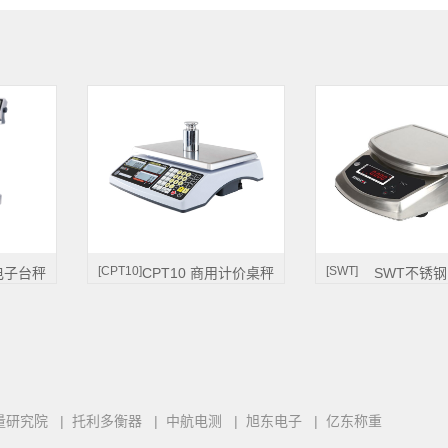
[CPT10]
[SWT]
电子台秤
CPT10 商用计价桌秤
SWT不锈
量研究院
|
托利多衡器
|
中航电测
|
旭东电子
|
亿东称重